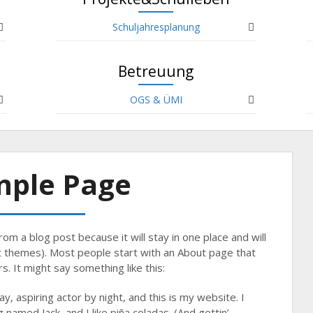
Schuljahresplanung
Betreuung
OGS & ÜMI
mple Page
rom a blog post because it will stay in one place and will
st themes). Most people start with an About page that
s. It might say something like this:
y, aspiring actor by night, and this is my website. I
 named Jack, and I like piña coladas. (And gettin’