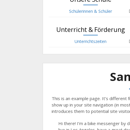
Schülerinnen & Schüler
Unterricht & Förderung
Unterrichtszeiten
Sa
This is an example page. It’s different f
show up in your site navigation (in mo
introduces them to potential site visitor
Hi there! I’m a bike messenger by da
live in Los Angeles, have a great dog