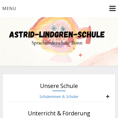
Skip
MENU
to
content
Sprachförderschule der Stadt Bonn
Astrid-Lindgren-Schule
Unsere Schule
Schülerinnen & Schüler
Unterricht & Förderung